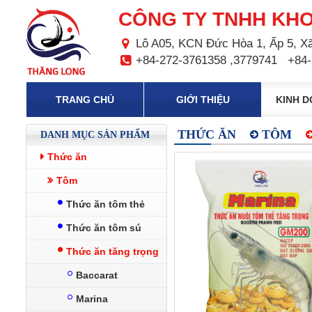
CÔNG TY TNHH KHO
Lô A05, KCN Đức Hòa 1, Ấp 5, Xã
+84-272-3761358 ,3779741
+84-
TRANG CHỦ
GIỚI THIỆU
KINH 
THỨC ĂN
TÔM
DANH MỤC SẢN PHẨM
Thức ăn
Tôm
Thức ăn tôm thẻ
Thức ăn tôm sú
Thức ăn tăng trọng
Baccarat
Marina