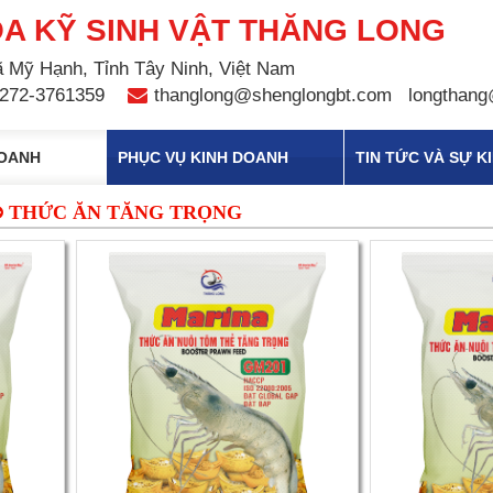
A KỸ SINH VẬT THĂNG LONG
 Mỹ Hạnh, Tỉnh Tây Ninh, Việt Nam
272-3761359
thanglong@shenglongbt.com
longthang
DOANH
PHỤC VỤ KINH DOANH
TIN TỨC VÀ SỰ K
THỨC ĂN TĂNG TRỌNG