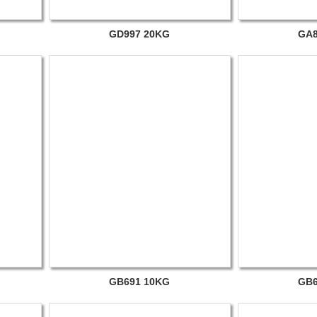
GD997 20KG
GA8
GB691 10KG
GB6