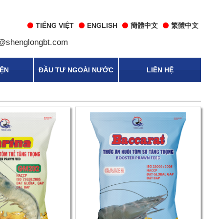
TIẾNG VIỆT
ENGLISH
簡體中文
繁體中文
@shenglongbt.com
IỆN
ĐẦU TƯ NGOÀI NƯỚC
LIÊN HỆ