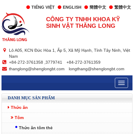
TIẾNG VIỆT
ENGLISH
簡體中文
繁體中文
CÔNG TY TNHH KHOA KỸ
SINH VẬT THĂNG LONG
Lô A05, KCN Đức Hòa 1, Ấp 5, Xã Mỹ Hạnh, Tỉnh Tây Ninh, Việt
Nam
+84-272-3761358 ,3779741
+84-272-3761359
thanglong@shenglongbt.com
longthang@shenglongbt.com
Toggle
naviga
DANH MỤC SẢN PHẨM
Thức ăn
Tôm
Thức ăn tôm thẻ