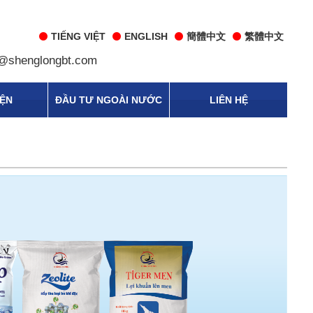
TIẾNG VIỆT
ENGLISH
簡體中文
繁體中文
@shenglongbt.com
IỆN
ĐẦU TƯ NGOÀI NƯỚC
LIÊN HỆ