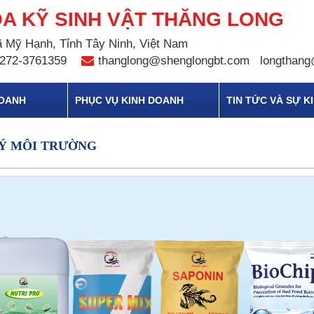
A KỸ SINH VẬT THĂNG LONG
 Mỹ Hạnh, Tỉnh Tây Ninh, Việt Nam
272-3761359
thanglong@shenglongbt.com
longthang
DOANH
PHỤC VỤ KINH DOANH
TIN TỨC VÀ SỰ K
LÝ MÔI TRƯỜNG