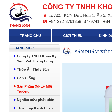
CÔNG TY TNHH KHO
Lô A05, KCN Đức Hòa 1, Ấp 5, Xã
+84-272-3761358 ,3779741
+84-
TRANG CHỦ
GIỚI THIỆU
KINH 
DANH MỤC
SẢN PHẨM XỬ 
Công ty TNHH Khoa Kỹ
Sinh Vật Thăng Long
Thức Ăn Thủy Sản
Con Giống
Sản Phẩm Xử Lý Môi
Trường
Nghiên cứu phát triển
Thiết Lập Kênh Phân