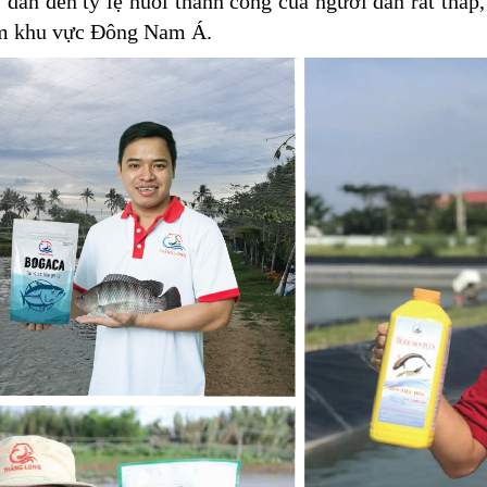
, dẫn đến tỷ lệ nuôi thành công của người dân rất thấp
ôm khu vực Đông Nam Á.