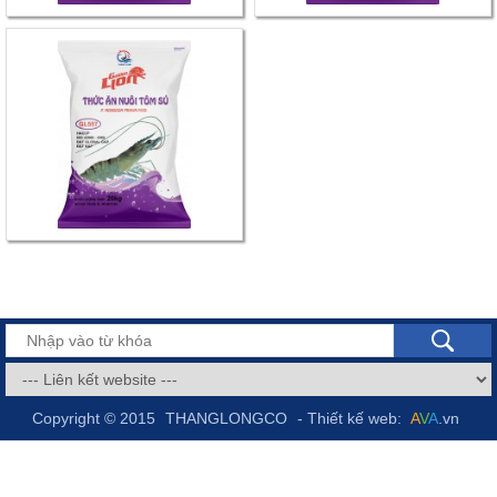
Copyright © 2015
THANGLONGCO
- Thiết kế web:
A
V
A
.vn