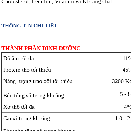
Cholesterol, Lecithin, Vitamin và Khoáng chất
THÔNG TIN CHI TIẾT
THÀNH PHẦN DINH DƯỠNG
Độ ẩm tối đa
11
Protein thô tối thiểu
45
Năng lượng trao đổi tối thiểu
3200 Kc
5 - 
Béo tổng số trong khoảng
Xơ thô tối đa
4
Canxi trong khoảng
1.0 - 