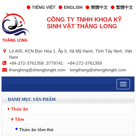
TIẾNG VIỆT
ENGLISH
簡體中文
繁體中文
CÔNG TY TNHH KHOA KỸ
SINH VẬT THĂNG LONG
Lô A05, KCN Đức Hòa 1, Ấp 5, Xã Mỹ Hạnh, Tỉnh Tây Ninh, Việt
Nam
+84-272-3761358 ,3779741
+84-272-3761359
thanglong@shenglongbt.com
longthang@shenglongbt.com
Toggle
naviga
DANH MỤC SẢN PHẨM
Thức ăn
Tôm
Thức ăn tôm thẻ