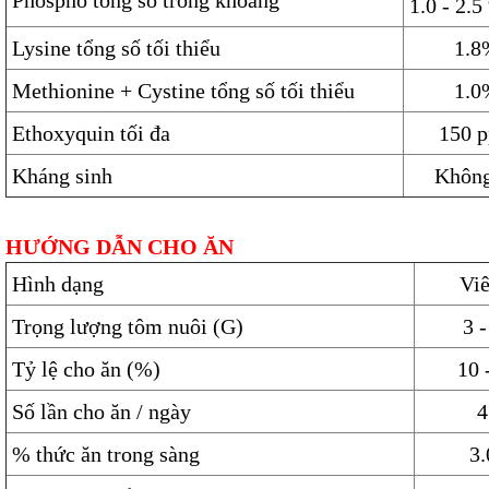
Phospho tổng số trong khoảng
1.0 - 2.5
Lysine tổng số tối thiểu
1.8
Methionine + Cystine tổng số tối thiểu
1.
Ethoxyquin tối đa
150 
Kháng sinh
Không
HƯỚNG DẪN CHO ĂN
Hình dạng
Vi
Trọng lượng tôm nuôi (G)
3 -
Tỷ lệ cho ăn (%)
10 
Số lần cho ăn / ngày
4
% thức ăn trong sàng
3.