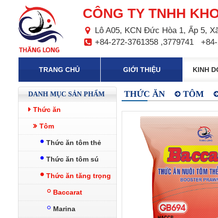
CÔNG TY TNHH KHO
Lô A05, KCN Đức Hòa 1, Ấp 5, Xã
+84-272-3761358 ,3779741
+84-
TRANG CHỦ
GIỚI THIỆU
KINH 
THỨC ĂN
TÔM
DANH MỤC SẢN PHẨM
Thức ăn
Tôm
Thức ăn tôm thẻ
Thức ăn tôm sú
Thức ăn tăng trọng
Baccarat
Marina