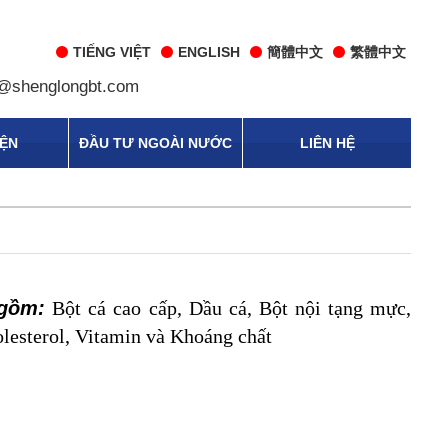
TIẾNG VIỆT
ENGLISH
簡體中文
繁體中文
@shenglongbt.com
IỆN
ĐẦU TƯ NGOÀI NƯỚC
LIÊN HỆ
 gồm:
Bột cá cao cấp, Dầu cá, Bột nội tạng mực,
olesterol, Vitamin và Khoáng chất