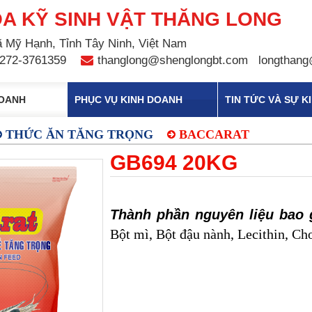
A KỸ SINH VẬT THĂNG LONG
 Mỹ Hạnh, Tỉnh Tây Ninh, Việt Nam
272-3761359
thanglong@shenglongbt.com
longthang
DOANH
PHỤC VỤ KINH DOANH
TIN TỨC VÀ SỰ K
THỨC ĂN TĂNG TRỌNG
BACCARAT
GB694 20KG
Thành phần nguyên liệu bao
Bột mì, Bột đậu nành, Lecithin, Ch