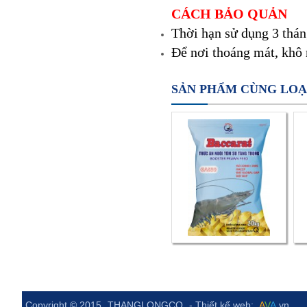
CÁCH BẢO QUẢN
Thời hạn sử dụng 3 thán
Để nơi thoáng mát, khô 
SẢN PHẨM CÙNG LOẠ
Copyright © 2015
THANGLONGCO
- Thiết kế web:
A
V
A
.vn