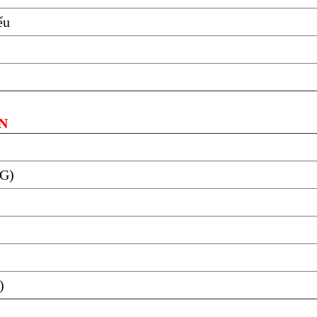
ểu
N
 (G)
)