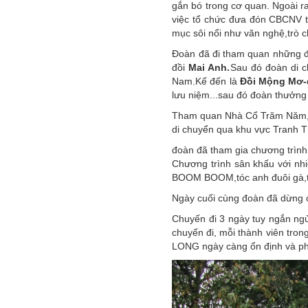
gắn bó trong cơ quan. Ngoài ra
việc tổ chức đưa đón CBCNV tớ
mục sôi nổi như văn nghệ,trò c
Đoàn đã đi tham quan những đi
đồi
Mai Anh.
Sau đó đoàn di 
Nam.Kế đến là
Đồi Mộng Mơ-
lưu niệm...sau đó đoàn thưởng
Tham quan Nhà Cổ Trăm Năm,T
di chuyển qua khu vực Tranh 
đoàn đã tham gia chương trìn
Chương trình sân khấu với nh
BOOM BOOM,tóc anh đuôi gà,t
Ngày cuối cùng đoàn đã dừng 
Chuyến đi 3 ngày tuy ngắn ngủ
chuyến đi, mỗi thành viên tro
LONG ngày càng ổn định và phá