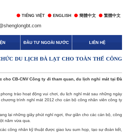
TIẾNG VIỆT
ENGLISH
簡體中文
繁體中文
@shenglongbt.com
IỆN
ĐẦU TƯ NGOÀI NƯỚC
LIÊN HỆ
 CHỨC DU LỊCH ĐÀ LẠT CHO TOÀN THỂ CÔNG
cho CB-CNV Công ty đi tham quan, du lịch nghỉ mát tại Đà
phong trào hoạt động vui chơi, du lịch nghỉ mát sau những ngày
ương trình nghỉ mát 2012 cho cán bộ công nhân viên công ty
g lại những giây phút nghỉ ngơi, thư giãn cho các cán bộ, công
một năm vừa qua.
 các công nhân kỹ thuật được giao lưu sum họp, tạo sự đoàn kết,