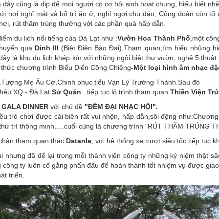
 đây cũng là dịp để mọi người có cơ hội sinh hoạt chung, hiểu biết nh
i nơi nghỉ mát và bố trí ăn ở, nghỉ ngơi chu đáo, Công đoàn còn tổ c
hơi, rút thăm trúng thưởng với các phần quà hấp dẫn.
ểm du lịch nổi tiếng của Đà Lạt như :
Vườn Hoa Thành Phố
,một côn
chuyển qua
Dinh III
(Biệt Điện Bảo Đại).Tham quan,tìm hiểu những hiện
đây là khu du lịch khép kín với những ngôi biệt thự vườn, nghê 5 thuật
 thức chương trình Biểu Diển Cồng Chiêng
-Một loại hình âm nhạc đặ
ượng Mẹ Âu Cơ,Chinh phục tiểu Vạn Lý Trường Thành.Sau đó
Thêu XQ - Đà Lạt
Sử Quán
...tiếp tục lộ trình tham quan
Thiền Viện Tr
h
GALA DINNER
với chủ đề
"ĐÊM ĐẠI NHẠC HỘI".
iều trò chơi được cải biên rất vui nhộn, hấp dẫn,sôi động như:C
hử trí thông minh.....cuối cùng là chương trình "RÚT THĂM TRÚNG
chân tham quan thác
Datanla
, với hệ thống xe trượt siêu tốc.tiếp tục
i nhưng đã để lại trong mỗi thành viên công ty những kỷ niệm thật s
ng công ty luôn cố gắng phấn đấu để hoàn thành tốt nhiệm vụ được gi
t triển.