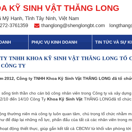
A KỸ SINH VẬT THĂNG LONG
 Mỹ Hạnh, Tỉnh Tây Ninh, Việt Nam
272-3761359
thanglong@shenglongbt.com
longthang
DOANH
PHỤC VỤ KINH DOANH
TIN TỨC VÀ SỰ K
NG TY TNHH KHOA KỸ SINH VẬT THĂNG LONG TỔ
 CÔNG TY
ăm 2012, Công ty TNHH
Khoa Kỹ Sinh Vật THĂNG LONG đã tổ chức 
 sống tinh thần cho cán bộ công nhân viên trong Công ty và xây dựng 
 12/10 đến 14/10 Công Ty
Khoa Kỹ Sinh Vật
THĂNG LONGđã tổ chức ch
ộng thường niên mà công ty luôn quan tâm, chú trọng tổ chức nhằm man
hư để đáp lại những nỗ lực, phấn đấu của tất cả các nhân viên trong 
oạt động thiết thực, giúp gắn kết tất cả CBCNV từ khối văn phòng tới