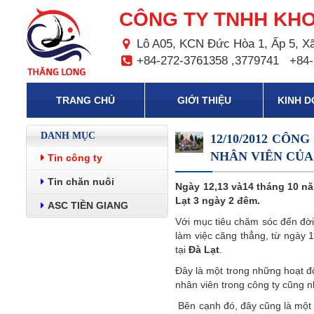
CÔNG TY TNHH KHO
Lô A05, KCN Đức Hòa 1, Ấp 5, Xã
+84-272-3761358 ,3779741
+84-
TRANG CHỦ
GIỚI THIỆU
KINH 
DANH MỤC
12/10/2012 CÔ
NHÂN VIÊN CỦA
Tin công ty
Tin chăn nuôi
Ngày 12,13 và14 tháng 10 n
Lạt 3 ngày 2 đêm.
ASC TIỀN GIANG
Với mục tiêu chăm sóc đến đời
làm việc căng thẳng, từ ngày
tại
Đà Lạt
.
Đây là một trong những hoạt đ
nhân viên trong công ty cũng n
Bên cạnh đó, đây cũng là một h