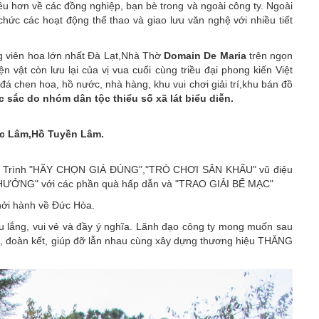
iều hơn về các đồng nghiệp, bạn bè trong và ngoài công ty. Ngoài
hức các hoạt động thể thao và giao lưu văn nghệ với nhiều tiết
g viên hoa lớn nhất Đà Lạt,Nhà Thờ
Domain De Maria
trên ngọn
 vật còn lưu lại của vị vua cuối cùng triều đại phong kiến Việt
 đá chen hoa, hồ nước, nhà hàng, khu vui chơi giải trí,khu bán đồ
c sắc do nhóm dân tộc thiểu số xã lát biểu diễn.
úc Lâm,Hồ Tuyền Lâm.
hương Trình "HÃY CHỌN GIÁ ĐÚNG","TRÒ CHƠI SÂN KHẤU" vũ điệu
 THƯỞNG" với các phần quà hấp dẫn và "TRAO GIẢI BẾ MẠC"
 khởi hành về Đức Hòa.
âu lắng, vui vẻ và đầy ý nghĩa. Lãnh đạo công ty mong muốn sau
ao, đoàn kết, giúp đỡ lẫn nhau cùng xây dựng thương hiệu THĂNG