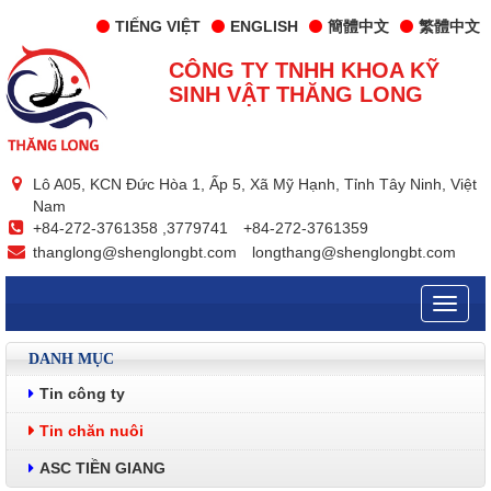
TIẾNG VIỆT
ENGLISH
簡體中文
繁體中文
CÔNG TY TNHH KHOA KỸ
SINH VẬT THĂNG LONG
Lô A05, KCN Đức Hòa 1, Ấp 5, Xã Mỹ Hạnh, Tỉnh Tây Ninh, Việt
Nam
+84-272-3761358 ,3779741
+84-272-3761359
thanglong@shenglongbt.com
longthang@shenglongbt.com
Toggle
naviga
DANH MỤC
Tin công ty
Tin chăn nuôi
ASC TIỀN GIANG