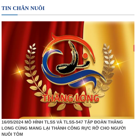
TIN CHĂN NUÔI
16/05/2024 MÔ HÌNH TLSS VÀ TLSS-547 TẬP ĐOÀN THĂNG
LONG CÙNG MANG LẠI THÀNH CÔNG RỰC RỠ CHO NGƯỜI
NUÔI TÔM