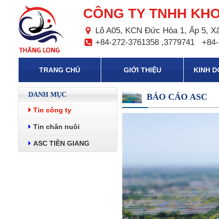
CÔNG TY TNHH KHO
Lô A05, KCN Đức Hòa 1, Ấp 5, Xã
+84-272-3761358 ,3779741
+84-
TRANG CHỦ
GIỚI THIỆU
KINH 
DANH MỤC
BÁO CÁO ASC
Tin công ty
Tin chăn nuôi
ASC TIỀN GIANG