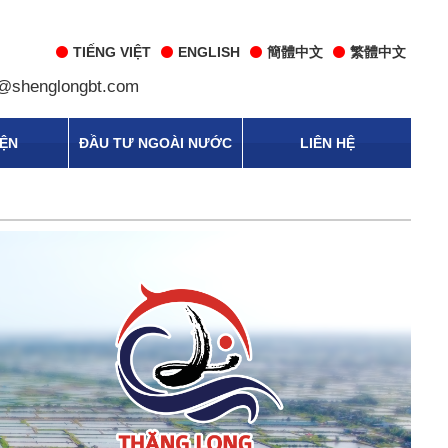
TIẾNG VIỆT
ENGLISH
簡體中文
繁體中文
@shenglongbt.com
IỆN
ĐẦU TƯ NGOÀI NƯỚC
LIÊN HỆ