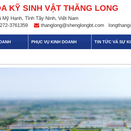
A KỸ SINH VẬT THĂNG LONG
 Mỹ Hạnh, Tỉnh Tây Ninh, Việt Nam
272-3761359
thanglong@shenglongbt.com
longthang
DOANH
PHỤC VỤ KINH DOANH
TIN TỨC VÀ SỰ K