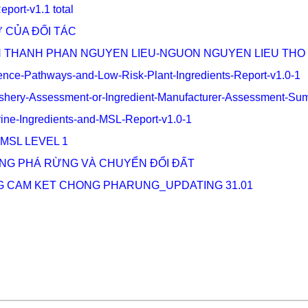
port-v1.1 total
Ử CỦA ĐỐI TÁC
ACH THANH PHAN NGUYEN LIEU-NGUON NGUYEN LIEU THO
igence-Pathways-and-Low-Risk-Plant-Ingredients-Report-v1.0-1
l-fishery-Assessment-or-Ingredient-Manufacturer-Assessment-S
rine-Ingredients-and-MSL-Report-v1.0-1
 MSL LEVEL 1
ÔNG PHÁ RỪNG VÀ CHUYỂN ĐỔI ĐẤT
 CAM KET CHONG PHARUNG_UPDATING 31.01