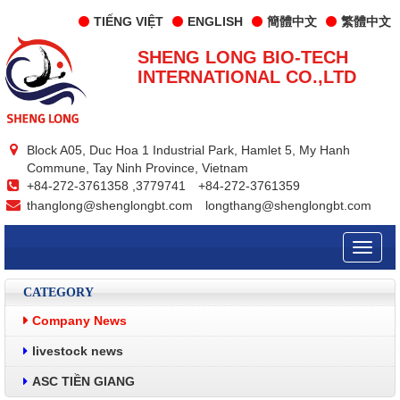
TIẾNG VIỆT
ENGLISH
簡體中文
繁體中文
SHENG LONG BIO-TECH
INTERNATIONAL CO.,LTD
Block A05, Duc Hoa 1 Industrial Park, Hamlet 5, My Hanh
Commune, Tay Ninh Province, Vietnam
+84-272-3761358 ,3779741
+84-272-3761359
thanglong@shenglongbt.com
longthang@shenglongbt.com
Toggle
naviga
CATEGORY
Company News
livestock news
ASC TIỀN GIANG