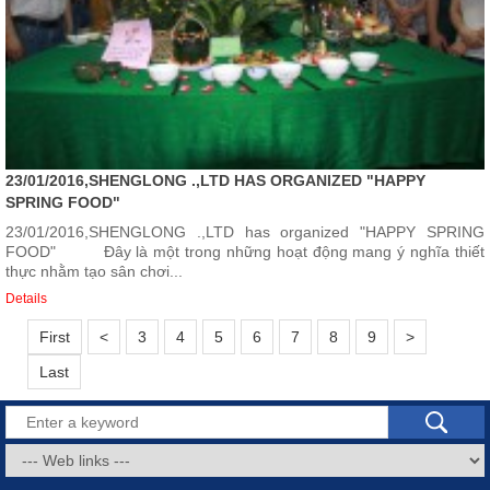
23/01/2016,SHENGLONG .,LTD HAS ORGANIZED "HAPPY
SPRING FOOD"
23/01/2016,SHENGLONG .,LTD has organized "HAPPY SPRING
FOOD" Đây là một trong những hoạt động mang ý nghĩa thiết
thực nhằm tạo sân chơi...
Details
First
<
3
4
5
6
7
8
9
>
Last